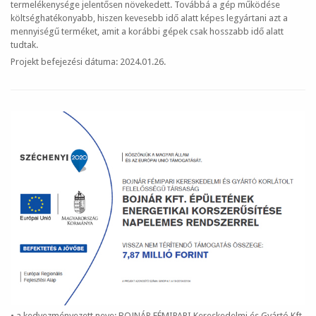
termelékenysége jelentősen növekedett. Továbbá a gép működése
költséghatékonyabb, hiszen kevesebb idő alatt képes legyártani azt a
mennyiségű terméket, amit a korábbi gépek csak hosszabb idő alatt
tudtak.
Projekt befejezési dátuma: 2024.01.26.
• a kedvezményezett neve: BOJNÁR FÉMIPARI Kereskedelmi és Gyártó Kft.