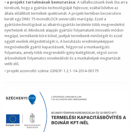
•
a projekt tartalmának bemutatása:
A vállalkozásunk évek óta arra
törekszik, hogy a gyártási technológiáját fejlessze, ezáltal bővítve az
általa előállított termékek spektrumát. A projekt kertében beszerzésre
került egy DMU 75 monoBLOCK univerzális marógép. Ezzel a
gyártástechnológiával az alkatrészgyártás területén több megrendelést
nyerhetünk el. Mindezek alapján gyártási folyamatunk innovatív módon
megújul, termékeink köre bővül, javítjuk termékeink minőségét és ezzel
együtt vevőink elégedettségét is. A beruházás eredményeképpen
megnövekedik gyártó kapacitásunk, felgyorsul a munkavégzés
folyamata, amely több megrendelői igény kielégítését, végső soron
árbevételünk folyamatos növekedését és a munkahelyek megtartását
vetíti elő.
• projekt azonosító száma: GINOP-1.2.1-14-2014-00179