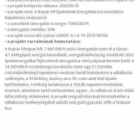
• a projekt befejezési dátuma: 2020.09.10
• a projekt címe: A Bojnár Kft Épületének Energetikai korszerűsítése
Napelemes rendszerrel
• a szerződött támogatás összege: 7.865.000 Ft
• a támogatás mértéke: 55%
• a projekt azonosító száma: GINOP-4.1.4-19-2019-00104
•
a projekt tartalmának bemutatása:
A Bojnár Fémipari Kft. 7 865 000 Ft uniós támogatást nyert el a Ginop-
4.1.4 Megújuló energia használatát, energiahatékonyság növelését célzó
épületenergetikai fejlesztések támogatása című pályázat keretén belül. A
14 300 000 Ft összköltségű beruházás révén egy 51,520 kWp
csúcsteljesítményű napelemes rendszer került kivitelezésre a vállalkozás
székhelyén, a 9144 Kóny, Kazincy utca 50. szám alatt lévő épület
tetőfelületére. A költség tartalmazza a 184 db napelem modulokat,
invertert, alumínium tartószerkezeteket, egyen-, és váltakozó áram oldali
túlfeszültség védelmeket. A projekt megvalósításának köszönhetően a
vállalkozás tevékenységéből adódó energiafogyasztás 30%-a fedezve
lesz