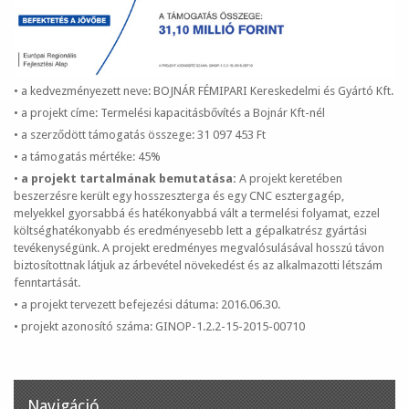
• a kedvezményezett neve: BOJNÁR FÉMIPARI Kereskedelmi és Gyártó Kft.
• a projekt címe: Termelési kapacitásbővítés a Bojnár Kft-nél
• a szerződött támogatás összege: 31 097 453 Ft
• a támogatás mértéke: 45%
•
a projekt tartalmának bemutatása:
A projekt keretében
beszerzésre került egy hosszeszterga és egy CNC esztergagép,
melyekkel gyorsabbá és hatékonyabbá vált a termelési folyamat, ezzel
költséghatékonyabb és eredményesebb lett a gépalkatrész gyártási
tevékenységünk. A projekt eredményes megvalósulásával hosszú távon
biztosítottnak látjuk az árbevétel növekedést és az alkalmazotti létszám
fenntartását.
• a projekt tervezett befejezési dátuma: 2016.06.30.
• projekt azonosító száma: GINOP-1.2.2-15-2015-00710
Navigáció