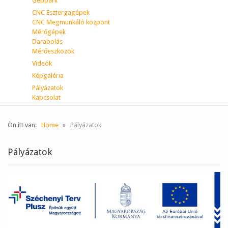
Géppark
CNC Esztergagépek
CNC Megmunkáló központ
Mérőgépek
Darabolás
Mérőeszközök
Videók
Képgaléria
Pályázatok
Kapcsolat
Ön itt van:
Home
Pályázatok
Pályázatok