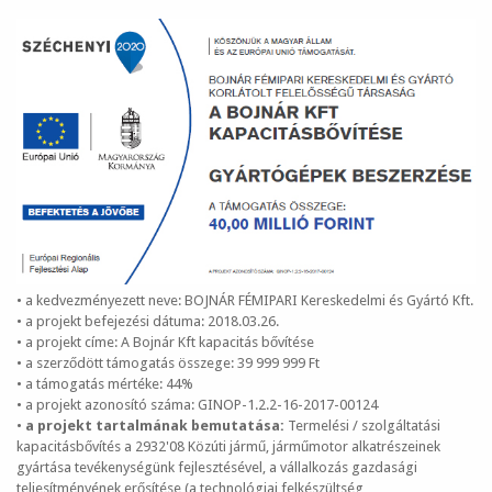
• a kedvezményezett neve: BOJNÁR FÉMIPARI Kereskedelmi és Gyártó Kft.
• a projekt befejezési dátuma: 2018.03.26.
• a projekt címe: A Bojnár Kft kapacitás bővítése
• a szerződött támogatás összege: 39 999 999 Ft
• a támogatás mértéke: 44%
• a projekt azonosító száma: GINOP-1.2.2-16-2017-00124
•
a projekt tartalmának bemutatása:
Termelési / szolgáltatási
kapacitásbővítés a 2932'08 Közúti jármű, járműmotor alkatrészeinek
gyártása tevékenységünk fejlesztésével, a vállalkozás gazdasági
teljesítményének erősítése (a technológiai felkészültség,