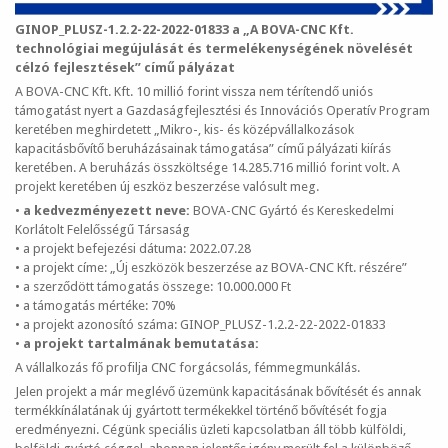
GINOP_PLUSZ-1.2.2-22-2022-01833 a „A BOVA-CNC Kft.
technológiai megújulását és termelékenységének növelését
célzó fejlesztések” című pályázat
A BOVA-CNC Kft. Kft. 10 millió forint vissza nem térítendő uniós
támogatást nyert a Gazdaságfejlesztési és Innovációs Operatív Program
keretében meghirdetett „Mikro-, kis- és középvállalkozások
kapacitásbővítő beruházásainak támogatása” című pályázati kiírás
keretében. A beruházás összköltsége 14.285.716 millió forint volt. A
projekt keretében új eszköz beszerzése valósult meg.
•
a kedvezményezett neve:
BOVA-CNC Gyártó és Kereskedelmi
Korlátolt Felelősségű Társaság
• a projekt befejezési dátuma: 2022.07.28
• a projekt címe: „Új eszközök beszerzése az BOVA-CNC Kft. részére”
• a szerződött támogatás összege: 10.000.000 Ft
• a támogatás mértéke: 70%
• a projekt azonosító száma: GINOP_PLUSZ-1.2.2-22-2022-01833
•
a projekt tartalmának bemutatása:
A vállalkozás fő profilja CNC forgácsolás, fémmegmunkálás.
Jelen projekt a már meglévő üzemünk kapacitásának bővítését és annak
termékkínálatának új gyártott termékekkel történő bővítését fogja
eredményezni. Cégünk speciális üzleti kapcsolatban áll több külföldi,