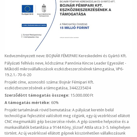
Kedvezményezett neve: BOJNÁR FÉMIPARI Kereskedelmi és Gyártó Kft.
Pályázati felhívás neve, kódszáma: Pannónia Kincse Leader Egyesület -
Működő mikrovállalkozások eszközbeszerzésének támogatása, VP6-
19.2.1.-70-6-20
Projekt címe, azonosító száma: Bojnár Fémipari Kft.
eszközbeszerzésének a támogatása, 3442235434
Szerződött támogatás összege:
15.000.000 Ft
A támogatás mértéke:
60%
Projekt tartalmának rövid bemutatása: A pályázat keretén belül
technológiai fejlesztést valósított meg cégünk, egy új vezérléssel ellátott
CNC megmunkáló gép beszerzése révén. A gép üzembe helyezése és a
munkavállalók betanítása a 9144 Kóny, József Attila utca 3-5. telephelyen
történt. Az új vezérléssel ellátott gépnek köszönhetően vállalkozásunk