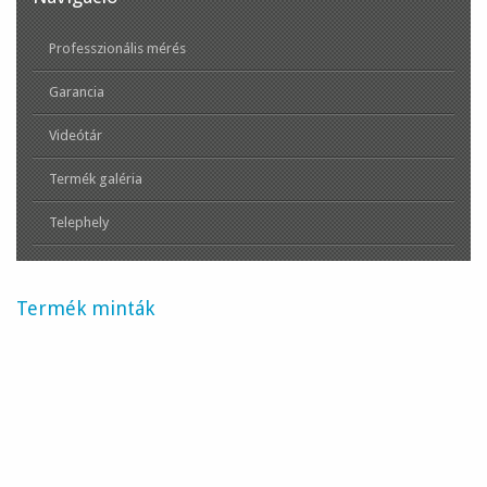
Professzionális mérés
Garancia
Videótár
Termék galéria
Telephely
Termék minták