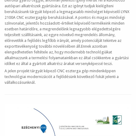
belföldi gyártó céggel, ahonnan jelentős igény merült fel a különböző
autóipari alkatrészek gyártására. Ezt az igényt tudjuk kielégíteni
beruházásunk tárgyát képező a legmagasabb minőséget képviselő LYNX
2100A CNC esztergagép beruházásával. A pontos és magas minőségi
színvonalat, jelentős hozzáadott-értéket képviselő termékeink minden
esetben határidőre, a megrendelőink legnagyobb elégedettségére
teljesített szállításaink, az egyre növekvő megrendelés állomány,
előrevetítik a fejlődés legfőbb irányát, amely potenciálját tekintve az
exporttevékenység további növelésében áll.Ennek azonban
elengedhetetlen feltétele az, hogy modernebb technológiákat
alkalmazzunk a termelési folyamatainkban ez által csökkentve a gyártási
időket ez által a gyártott alkatrész árakat versenyképessé teszi.
A jelen projekt tárgyát képező CNC eszterga gép mindenképpen
technológiai modernizációt a fejlődésünk következő fokát jelenti a
vállalkozásunknál.