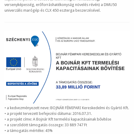
versenyképesség, erőforráshatékonyság növelés révén) a DMU50
univerzális marógép és CLX 450 eszterga beszerzésével.
• a kedvezményezett neve: BOJNÁR FÉMIPARI Kereskedelmi és Gyártó Kft.
• a projekt tervezett befejezési dátuma: 2016.07.31.
• a projekt címe: A Bojnár Kft termelési kapacitásainak bővítése
• a szerződött támogatás összege: 33 889 747 Ft
• a támogatás mértéke: 45%